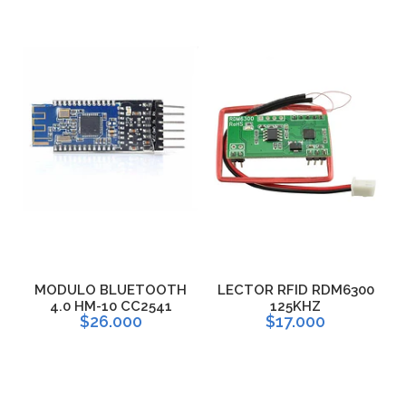
H
MODULO BLUETOOTH
LECTOR RFID RDM6300
L
4.0 HM-10 CC2541
125KHZ
$26.000
$17.000