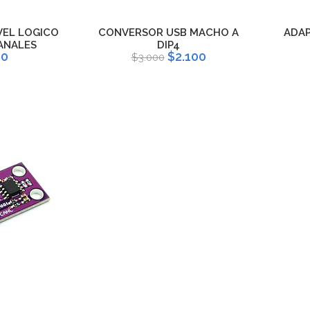
VEL LOGICO
CONVERSOR USB MACHO A
ADAP
ANALES
DIP4
00
$2.100
$3.000