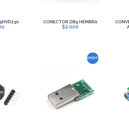
65HVD230
CONECTOR DB9 HEMBRA
CONVE
00
$2.000
OFERTA
DO