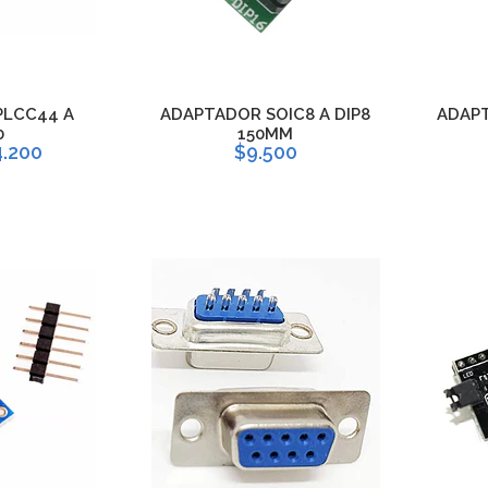
PLCC44 A
ADAPTADOR SOIC8 A DIP8
ADAPT
0
150MM
.200
$9.500