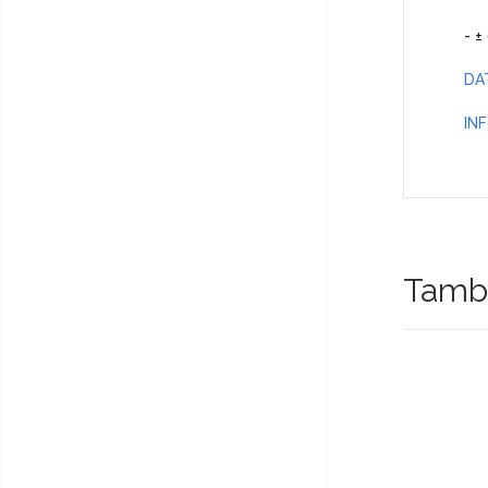
- ±
DA
IN
Tambi