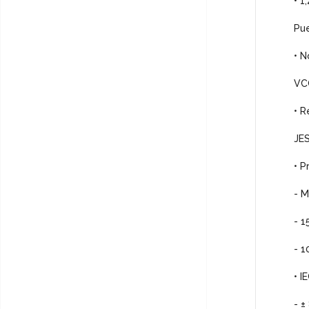
• 1
Pue
• N
VC
• R
JES
• P
- M
- 1
- 1
• I
- ±