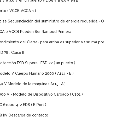
,2 V a 3,6 V en un puerto y 1,65 V a 5,5 V en B
rto ( VCCB VCCA ≤ )
o se Secuenciación del suministro de energía requerida - O
CA o VCCB Pueden Ser Ramped Primera
endimiento del Cierre- para arriba es superior a 100 mA por
D 78 , Clase II
rotección ESD Supera JESD 22 ( un puerto )
odelo V Cuerpo Humano 2000 ( A114 - B )
50 V Modelo de la máquina ( A115 -A )
000 V - Modelo de Dispositivo Cargado ( C101 )
EC 61000-4-2 EDS ( B Port )
 8 kV Descarga de contacto