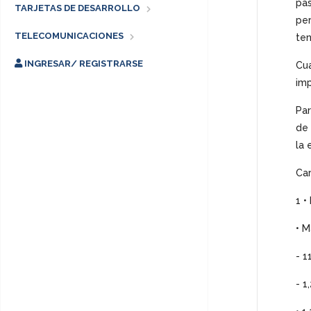
pas
TARJETAS DE DESARROLLO
per
TELECOMUNICACIONES
ten
INGRESAR/ REGISTRARSE
Cua
imp
Par
de 
la 
Car
1 •
• M
- 1
- 1