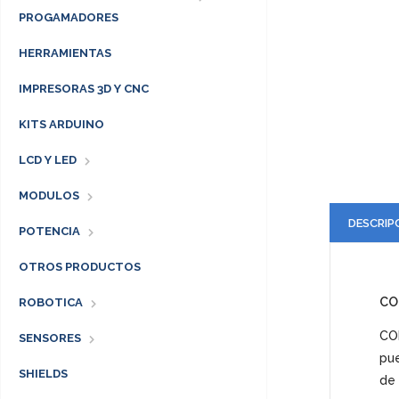
PROGAMADORES
HERRAMIENTAS
IMPRESORAS 3D Y CNC
KITS ARDUINO
LCD Y LED
MODULOS
DESCRIP
POTENCIA
OTROS PRODUCTOS
CO
ROBOTICA
CON
SENSORES
pue
SHIELDS
de 