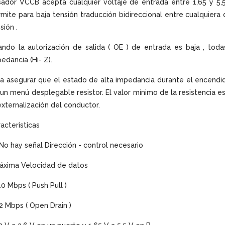
ador VCCB acepta cualquier voltaje de entrada entre 1,65 y 5,5
mite para baja tensión traducción bidireccional entre cualquiera de
sión .
ndo la autorización de salida ( OE ) de entrada es baja , toda
edancia (Hi- Z).
a asegurar que el estado de alta impedancia durante el encendi
un menú desplegable resistor. El valor mínimo de la resistencia 
externalización del conductor.
acteristicas
 No hay señal Dirección - control necesario
áxima Velocidad de datos
10 Mbps ( Push Pull )
,2 Mbps ( Open Drain )