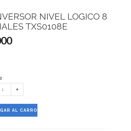
VERSOR NIVEL LOGICO 8
ALES TXS0108E
000
d
+