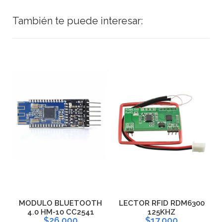
También te puede interesar:
H
MODULO BLUETOOTH
LECTOR RFID RDM6300
L
4.0 HM-10 CC2541
125KHZ
$26.000
$17.000