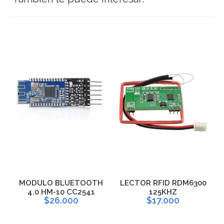
H
MODULO BLUETOOTH
LECTOR RFID RDM6300
L
4.0 HM-10 CC2541
125KHZ
$26.000
$17.000