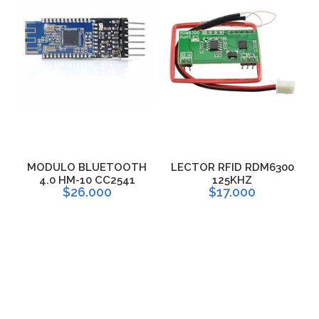
H
MODULO BLUETOOTH
LECTOR RFID RDM6300
L
4.0 HM-10 CC2541
125KHZ
$26.000
$17.000