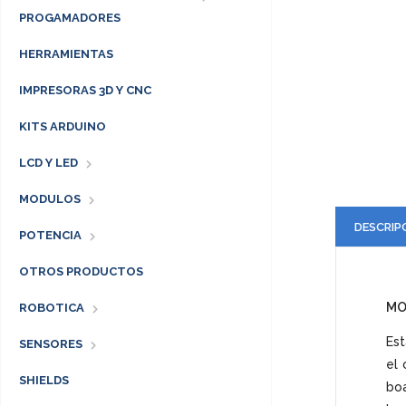
PROGAMADORES
HERRAMIENTAS
IMPRESORAS 3D Y CNC
KITS ARDUINO
LCD Y LED
MODULOS
DESCRIP
POTENCIA
OTROS PRODUCTOS
MO
ROBOTICA
Est
SENSORES
el 
SHIELDS
boa