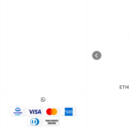
SHIELD EXPANSION A
ETH
BORNERAS ARDUINO NANO
$8.000