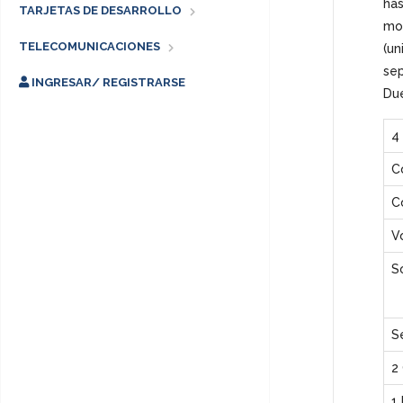
has
TARJETAS DE DESARROLLO
mo
TELECOMUNICACIONES
(un
se
INGRESAR/ REGISTRARSE
Du
4
C
C
V
S
S
2
1