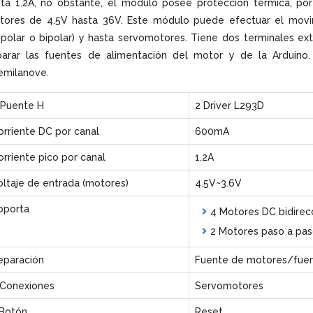
ta 1.2A, no obstante, el módulo posee protección térmica, por
tores de 4.5V hasta 36V. Este módulo puede efectuar el mov
ipolar o bipolar) y hasta servomotores. Tiene dos terminales e
parar las fuentes de alimentación del motor y de la Arduin
emilanove.
 Puente H
2 Driver L293D
orriente DC por canal
600mA
orriente pico por canal
1.2A
oltaje de entrada (motores)
4.5V~3.6V
oporta
4 Motores DC bidirec
2 Motores paso a paso
eparación
Fuente de motores/fuen
 Conexiones
Servomotores
 Botón
Reset