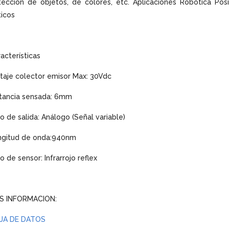
ección de objetos, de colores, etc. Aplicaciones Robótica Posic
icos
acterísticas
taje colector emisor Max: 30Vdc
stancia sensada: 6mm
o de salida: Análogo (Señal variable)
ngitud de onda:940nm
o de sensor: Infrarrojo reflex
S INFORMACION:
JA DE DATOS