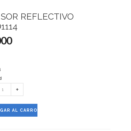
SOR REFLECTIVO
1114
000
4
d
+