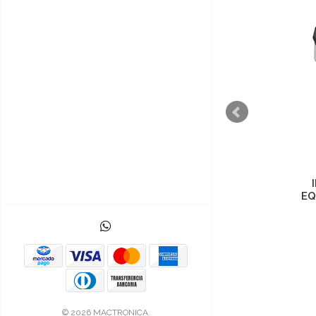
MICROCONTROLADOR
ATMEGA328P
EQ
$23.000
© 2026 MACTRONICA.