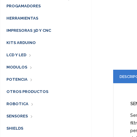
PROGAMADORES
HERRAMIENTAS
IMPRESORAS 3D Y CNC
KITS ARDUINO
LCD Y LED
MODULOS
DESCRIP
POTENCIA
OTROS PRODUCTOS
SE
ROBOTICA
Sen
SENSORES
fil
SHIELDS
pe