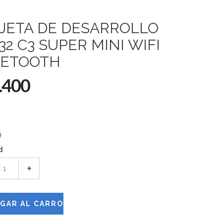
JETA DE DESARROLLO
32 C3 SUPER MINI WIFI
UETOOTH
.400
9
d
+