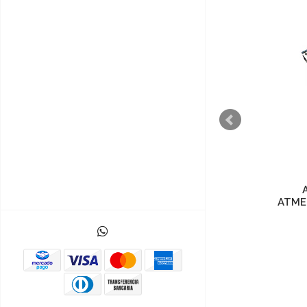
TARJETA DESARROLLO
WEMOS D1 WIFI ESP-12E
ATME
$23.000