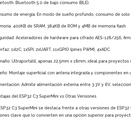
etooth: Bluetooth 5.0 de bajo consumo (BLE).
nsumo de energía: En modo de sueño profundo, consumo de solo 
moria: 400KB de SRAM, 384KB de ROM y 4MB de memoria flash.
uridad: Aceleradores de hardware para cifrado AES-128/256, firm
erfaz: 1xI2C, 1xSPI, 2xUART, 11xGPIO (pines PWM), 4xADC.
año: Ultraportátil, apenas 22.5mm x 18mm, ideal para proyectos
eño: Montaje superficial con antena integrada y componentes en u
mentación: Admite alimentación externa entre 3.3V y 6V, seleccio
tajas del ESP32 C3 SuperMini vs Otras Versiones
ESP32 C3 SuperMini se destaca frente a otras versiones de ESP32 
ones clave que lo convierten en una opción superior para proyec