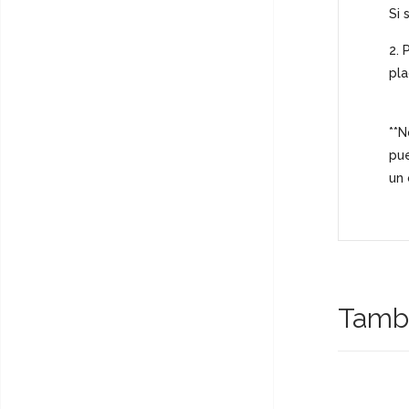
Si 
2. 
pla
**N
pue
un
Tambi