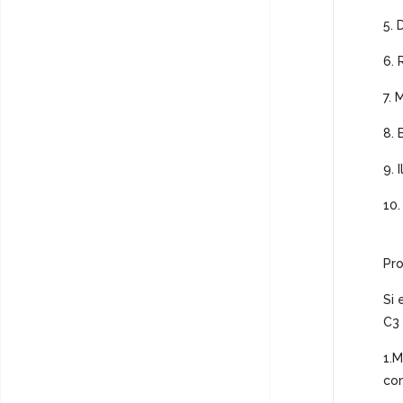
5. 
6. 
7. 
8. 
9. 
10.
Pr
Si 
C3 
1.M
co