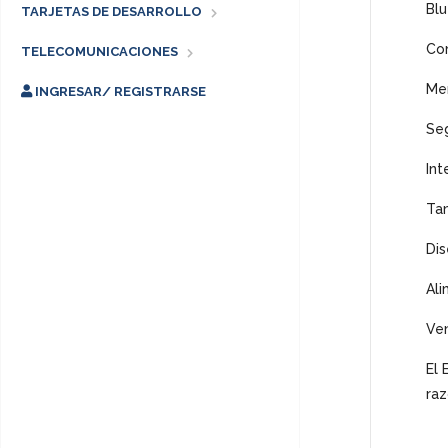
Blu
TARJETAS DE DESARROLLO
Co
TELECOMUNICACIONES
Me
INGRESAR/ REGISTRARSE
Seg
Int
Tam
Dis
Ali
Ven
El 
raz