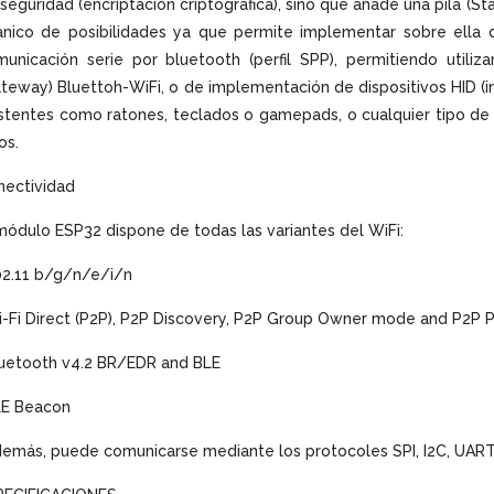
seguridad (encriptación criptográfica), sino que añade una pila (St
nico de posibilidades ya que permite implementar sobre ella di
unicación serie por bluetooth (perfil SPP), permitiendo utiliz
teway) Bluettoh-WiFi, o de implementación de dispositivos HID (i
stentes como ratones, teclados o gamepads, o cualquier tipo de d
os.
nectividad
módulo ESP32 dispone de todas las variantes del WiFi:
02.11 b/g/n/e/i/n
i-Fi Direct (P2P), P2P Discovery, P2P Group Owner mode and P2
luetooth v4.2 BR/EDR and BLE
LE Beacon
emás, puede comunicarse mediante los protocoles SPI, I2C, UART