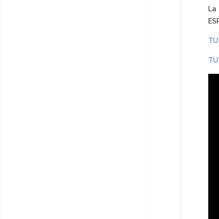
La 
ES
TU
TU