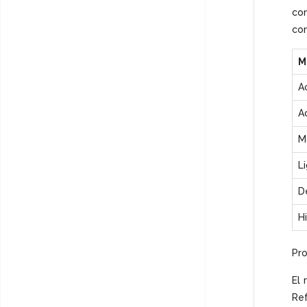
co
con
M
A
A
M
L
D
H
Pro
El
Ref