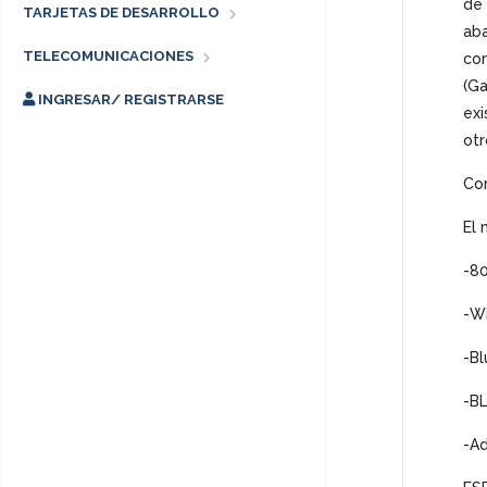
de 
TARJETAS DE DESARROLLO
aba
TELECOMUNICACIONES
com
(Ga
INGRESAR/ REGISTRARSE
exi
otr
Co
El 
-8
-W
-B
-B
-Ad