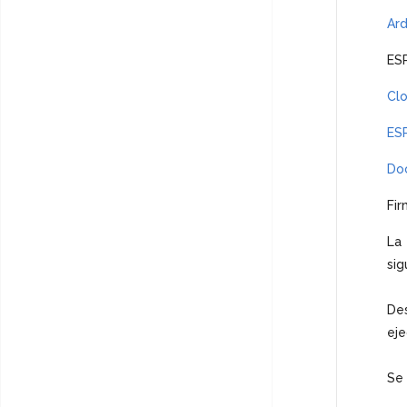
Ard
ESP
Cl
ESP
Do
Fi
La 
sig
De
eje
Se 