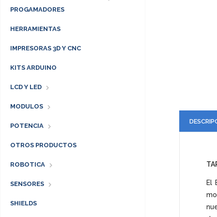
PROGAMADORES
HERRAMIENTAS
IMPRESORAS 3D Y CNC
KITS ARDUINO
LCD Y LED
MODULOS
DESCRIP
POTENCIA
OTROS PRODUCTOS
TA
ROBOTICA
El 
SENSORES
mo
SHIELDS
nue