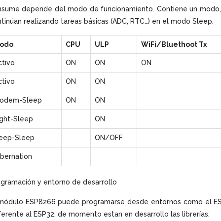
nsume depende del modo de funcionamiento. Contiene un modo,
tinúan realizando tareas básicas (ADC, RTC…) en el modo Sleep.
odo
CPU
ULP
WiFi/Bluethoot Tx
ctivo
ON
ON
ON
ctivo
ON
ON
odem-Sleep
ON
ON
ight-Sleep
ON
eep-Sleep
ON/OFF
ibernation
gramación y entorno de desarrollo
 módulo ESP8266 puede programarse desde entornos como el ESPl
erente al ESP32, de momento estan en desarrollo las librerías: