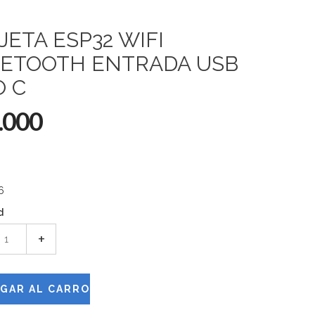
JETA ESP32 WIFI
ETOOTH ENTRADA USB
O C
.000
6
d
+