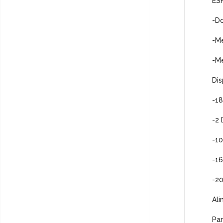
ES
-Do
-M
-M
Dis
-18
-2 
-10
-1
-20
Al
Par