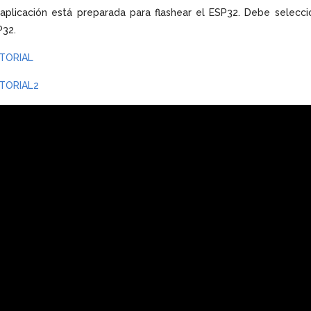
aplicación está preparada para flashear el ESP32. Debe selecci
P32.
TORIAL
TORIAL2