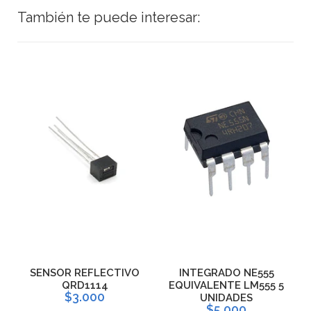
También te puede interesar:
R
SENSOR REFLECTIVO
INTEGRADO NE555
D
QRD1114
EQUIVALENTE LM555 5
$3.000
UNIDADES
$5.000