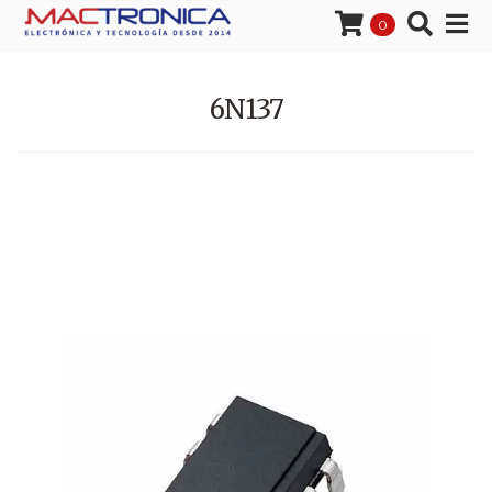
0
6N137