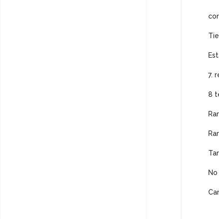
cor
Tie
Est
7. 
8 
Ran
Ran
Tam
No
Can