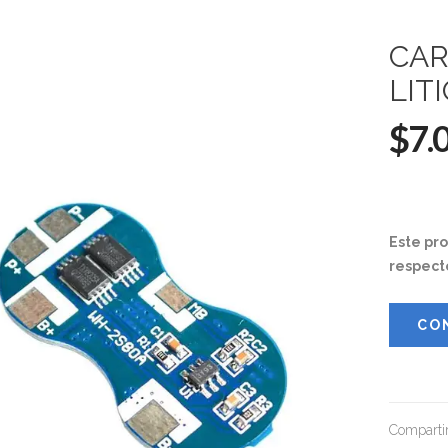
CAR
LIT
$7.
Este pr
respect
CO
Compartir