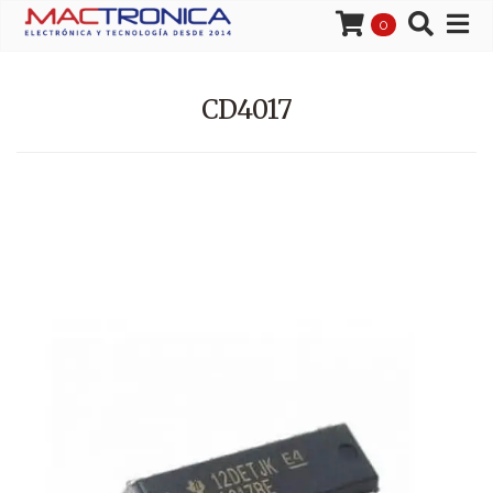
0
CD4017