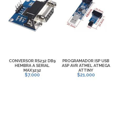
R
CONVERSOR RS232 DB9
PROGRAMADOR ISP USB
HEMBRA A SERIAL
ASP AVR ATMEL ATMEGA
MAX3232
ATTINY
$7.000
$21.000