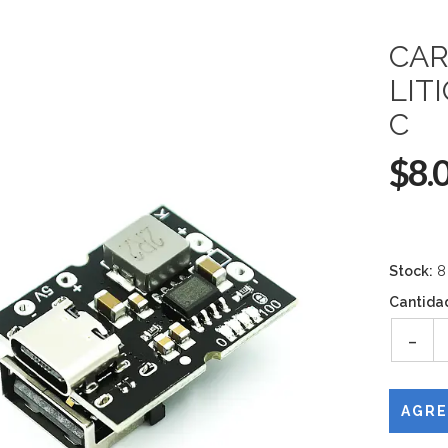
CAR
LIT
C
$8.
Stock:
8
Cantida
-