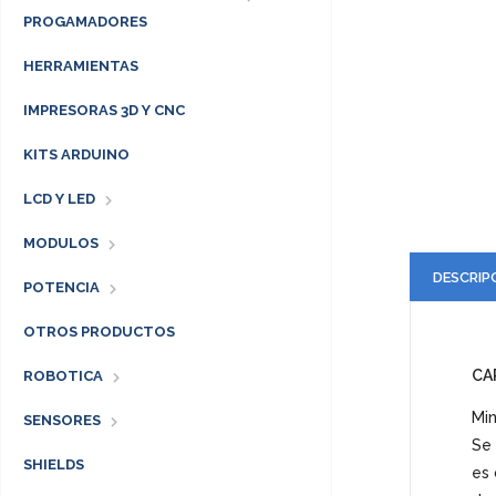
PROGAMADORES
HERRAMIENTAS
IMPRESORAS 3D Y CNC
KITS ARDUINO
LCD Y LED
MODULOS
DESCRIP
POTENCIA
OTROS PRODUCTOS
CA
ROBOTICA
Min
SENSORES
Se 
SHIELDS
es 