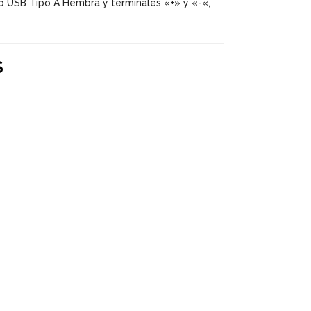
to USB Tipo A Hembra y terminales «+» y «-«,
S