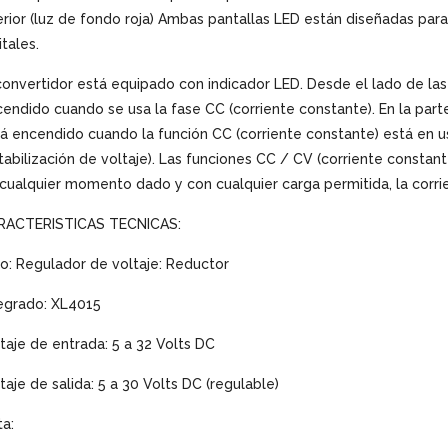
erior (luz de fondo roja) Ambas pantallas LED están diseñadas para
itales.
convertidor está equipado con indicador LED. Desde el lado de las 
endido cuando se usa la fase CC (corriente constante). En la parte 
á encendido cuando la función CC (corriente constante) está en us
tabilización de voltaje). Las funciones CC / CV (corriente constan
cualquier momento dado y con cualquier carga permitida, la corrie
RACTERISTICAS TECNICAS:
o: Regulador de voltaje: Reductor
egrado: XL4015
taje de entrada: 5 a 32 Volts DC
taje de salida: 5 a 30 Volts DC (regulable)
a: