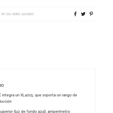
 en las redes sociales
RO
C integra un XL4015, que soporta un rango de
ducción
superior (luz de fondo azul), amperímetro