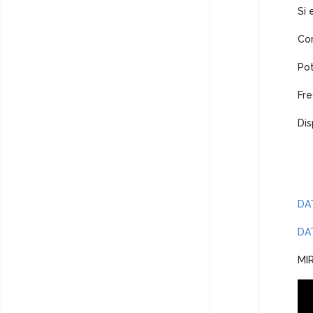
Si 
Cor
Pot
Fre
Dis
DA
DA
MI