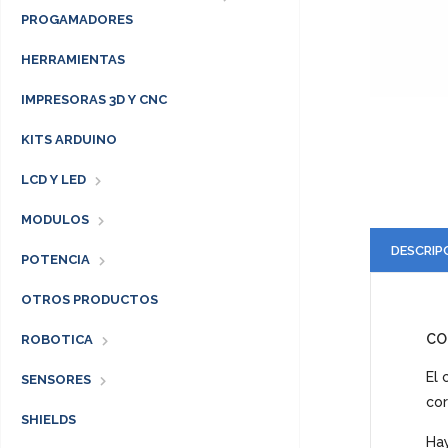
PROGAMADORES
HERRAMIENTAS
IMPRESORAS 3D Y CNC
KITS ARDUINO
LCD Y LED
MODULOS
DESCRIP
POTENCIA
OTROS PRODUCTOS
CO
ROBOTICA
El 
SENSORES
cor
SHIELDS
Hay