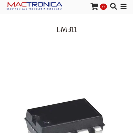
0
LM311