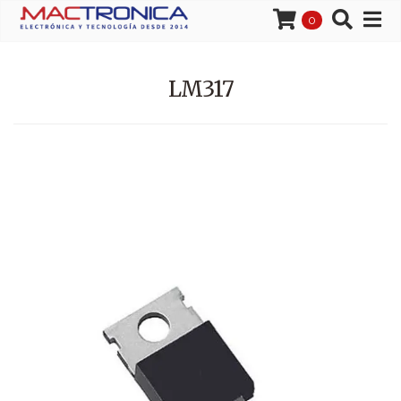
0
LM317