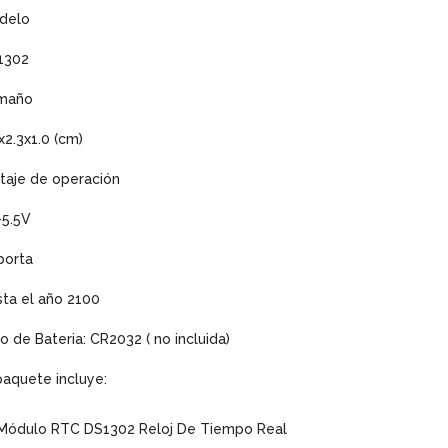
delo
1302
maño
x2.3x1.0 (cm)
taje de operación
-5.5V
porta
ta el año 2100
o de Bateria: CR2032 ( no incluida)
paquete incluye:
 Módulo RTC DS1302 Reloj De Tiempo Real