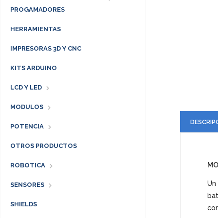
PROGAMADORES
HERRAMIENTAS
IMPRESORAS 3D Y CNC
KITS ARDUINO
LCD Y LED
MODULOS
DESCRIP
POTENCIA
OTROS PRODUCTOS
MO
ROBOTICA
Un 
SENSORES
ba
SHIELDS
con