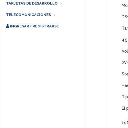
TARJETAS DE DESARROLLO
Mo
TELECOMUNICACIONES
DS
INGRESAR/ REGISTRARSE
Ta
4.5
Vol
2V
So
Has
Tip
El 
1x