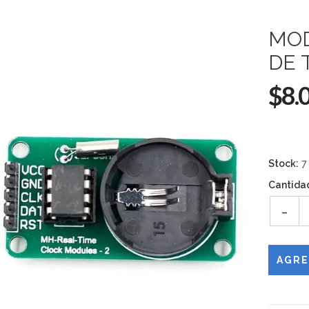
MOD
DE 
$8.
Stock:
7
Cantida
-