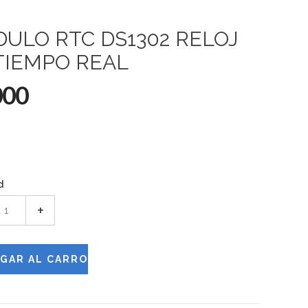
ULO RTC DS1302 RELOJ
TIEMPO REAL
000
d
+