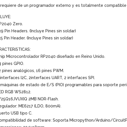
requiere de un programador externo y es totalmente compatible c
CLUYE:
RP2040 Zero.
x9 Pin Headers. (Incluye Pines sin soldar)
x5 Pin Header. (Incluye Pines sin soldar)
RACTERíSTICAS:
hip Microcontrolador RP2040 diseñado en Reino Unido.
3 pines GPIO.
2 pines analógicos, 16 pines PWM.
 interfaces I2C, 2interfaces UART, 2 interfaces SPI.
 máquinas de estado de E/S (PIO) programables para soporte peri
LED RGB WS2812.
W25Q16JVUXIQ 2MB NOR-Flash.
egulador: ME6217 (LDO, 800mA).
uerto USB tipo C.
ompatibilidad de software: Soporta Micropython/Arduino/Circui