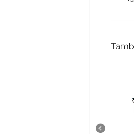
- D
Tambi