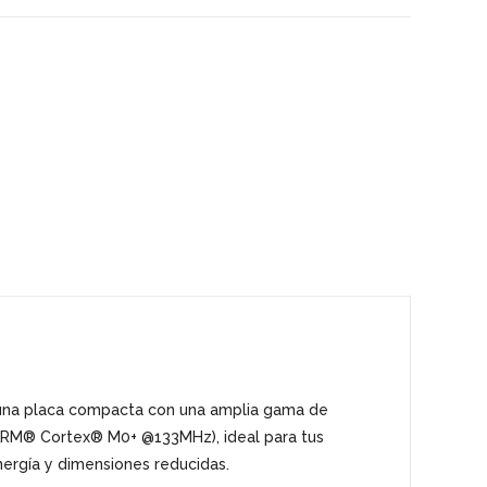
 una placa compacta con una amplia gama de
 ARM® Cortex® M0+ @133MHz), ideal para tus
ergía y dimensiones reducidas.