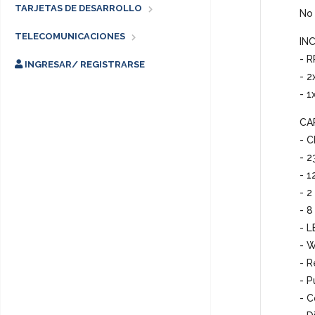
TARJETAS DE DESARROLLO
No 
TELECOMUNICACIONES
IN
- 
INGRESAR/ REGISTRARSE
- 2
- 1
CA
- C
- 2
- 1
- 2
- 8
- 
- 
- R
- P
- C