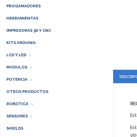
PROGAMADORES
HERRAMIENTAS
IMPRESORAS 3D Y CNC
KITS ARDUINO
LCD Y LED
MODULOS
DESCRIP
POTENCIA
OTROS PRODUCTOS
RE
ROBOTICA
Est
SENSORES
Est
SHIELDS
otr