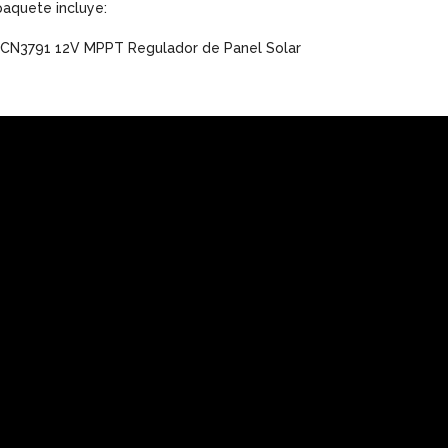
paquete incluye:
x CN3791 12V MPPT Regulador de Panel Solar