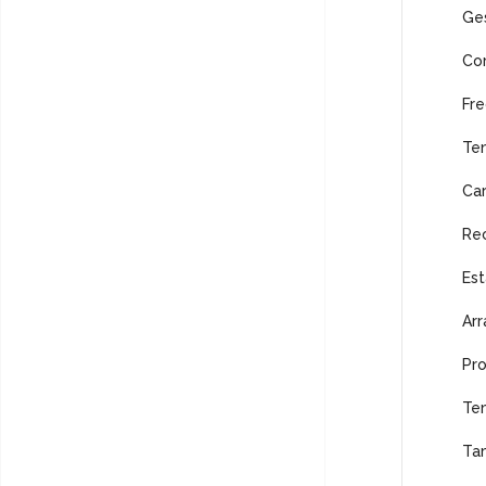
Ges
Cor
Fr
Ten
Ca
Re
Est
Ar
Pro
Tem
Ta