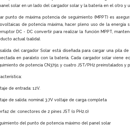
panel solar en un lado del cargador solar y la batería en el otro 
ar punto de máxima potencia de seguimiento (MPPT) es asegurar
ovoltaicas de potencia máxima, hacer pleno uso de la energía so
erruptor DC - DC convertir para realizar la función MPPT, manten
ducto actual (salida).
salida del cargador Solar está diseñada para cargar una pila de 
ectada en paralelo con la batería. Cada cargador solar viene e
uimiento de potencia CN3791 y cuatro JST/PH2 preinstalados y p
acterística:
taje de entrada: 12V.
taje de salida: nominal 3.7V voltaje de carga completa
erfaz de: conectores de 2 pines JST (o PH2.0)
uimiento del punto de potencia máximo del panel solar