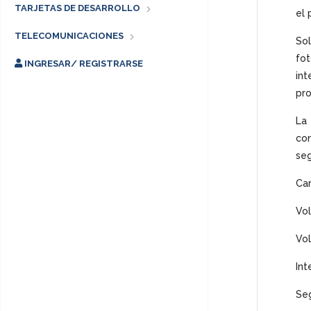
TARJETAS DE DESARROLLO
el 
TELECOMUNICACIONES
Sol
fot
INGRESAR/ REGISTRARSE
int
pro
La 
con
seg
Car
Vol
Vol
Int
Seg