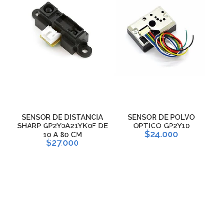
E
SENSOR DE DISTANCIA
SENSOR DE POLVO
S
SHARP GP2Y0A21YK0F DE
OPTICO GP2Y10
$24.000
10 A 80 CM
$27.000