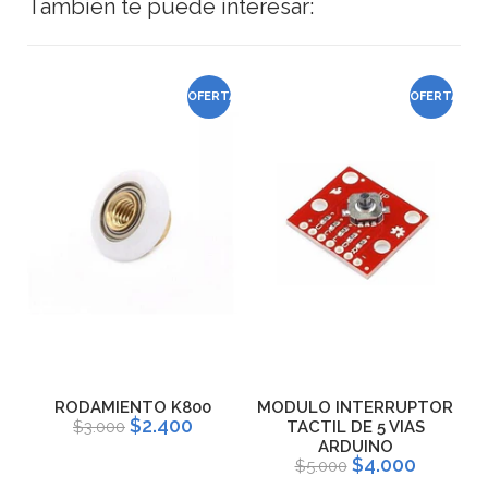
También te puede interesar:
TA
OFERTA
OFERTA
RODAMIENTO K800
MODULO INTERRUPTOR
$2.400
$3.000
TACTIL DE 5 VIAS
ARDUINO
$4.000
$5.000