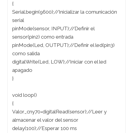
{
Serial.begin(9600);//Inicializar la comunicación
serial
pinMode(sensor, INPUT);//Definir el
sensor(pin2) como entrada
pinMode(Led, OUTPUT);//Definir el led(pin3)
como salida
digitalWrite(Led, LOW);//Iniciar con el led
apagado
}
void loop()
{
Valor_cny70=digitalRead(sensor);//Leer y
almacenar el valor del sensor
delay(100);//Esperar 100 ms