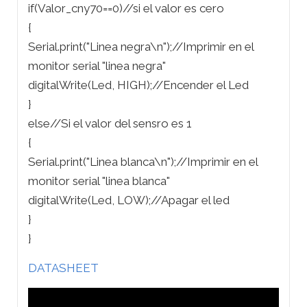
if(Valor_cny70==0)//si el valor es cero
{
Serial.print("Linea negra\n");//Imprimir en el
monitor serial "linea negra"
digitalWrite(Led, HIGH);//Encender el Led
}
else//Si el valor del sensro es 1
{
Serial.print("Linea blanca\n");//Imprimir en el
monitor serial "linea blanca"
digitalWrite(Led, LOW);//Apagar el led
}
}
DATASHEET