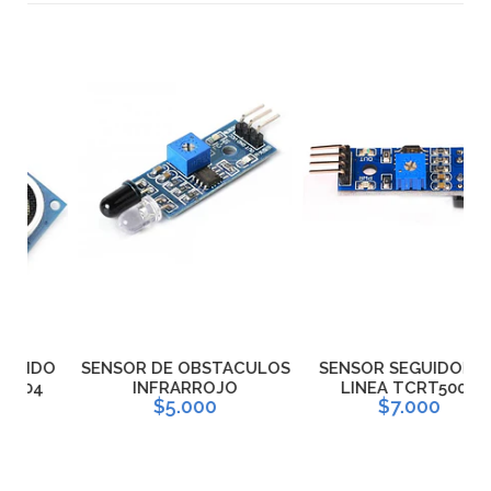
O
SENSOR DE OBSTACULOS
SENSOR SEGUIDOR DE
INFRARROJO
LINEA TCRT5000
S
$5.000
$7.000