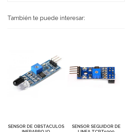
También te puede interesar:
O
SENSOR DE OBSTACULOS
SENSOR SEGUIDOR DE
INFRARROJO
LINEA TCRT5000
S