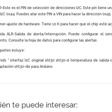
-Este es el PIN de selección de direcciones I2C. Este pin tiene una
I2C 0x44. Puedes atar este PIN a VIN para hacer la dirección 0x45
mer-ajuste de hardware. Tiene 10 K para hacer que el chip esté a
ida ALR-Salida de alerta/interrupción. Puede configurar el se
nto. Consulte la hoja de datos para configurar las alertas
uetes incluye:
nids * interfaz I2C original sht30 sht30-d temperatura de salida
ptación sht30-dis para Arduino
én te puede interesar: