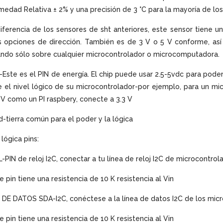
edad Relativa ± 2% y una precisión de 3 °C para la mayoría de los
iferencia de los sensores de sht anteriores, este sensor tiene un
s opciones de dirección. También es de 3 V o 5 V conforme, as
ndo sólo sobre cualquier microcontrolador o microcomputadora.
-Este es el PIN de energía. El chip puede usar 2.5-5vdc para poder
 el nivel lógico de su microcontrolador-por ejemplo, para un mic
 V como un PI raspbery, conecte a 3.3 V
-tierra común para el poder y la lógica
 lógica pins:
-PIN de reloj I2C, conectar a tu línea de reloj I2C de microcontrol
e pin tiene una resistencia de 10 K resistencia al Vin
 DE DATOS SDA-I2C, conéctese a la línea de datos I2C de los mic
e pin tiene una resistencia de 10 K resistencia al Vin