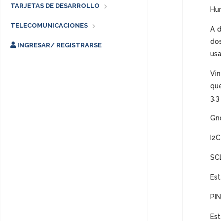
TARJETAS DE DESARROLLO
Hum
TELECOMUNICACIONES
A d
do
INGRESAR/ REGISTRARSE
usa
Vin
que
3.3
Gnd
I2C
SCL
Est
PIN
Est