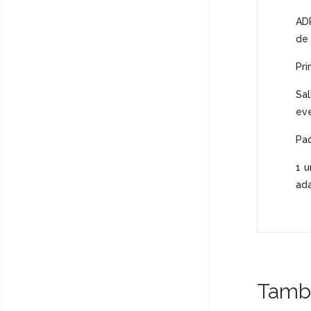
ADR
de 
Pri
Sal
eve
Paq
1 u
ada
Tambi