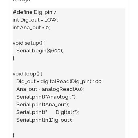
#define Dig_pin 7

int Dig_out = LOW;

int Ana_out = 0;

void setup() {

   Serial.begin(9600);

}

void loop() {

   Dig_out = digitalRead(Dig_pin)*100;

   Ana_out = analogRead(A0);

   Serial.print("Anaolog : ");

   Serial.print(Ana_out);

   Serial.print("       Digital :");

   Serial.println(Dig_out);

}