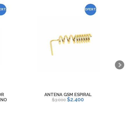
ERTA
OFERTA
OR
ANTENA GSM ESPIRAL
$2.400
INO
$3.000