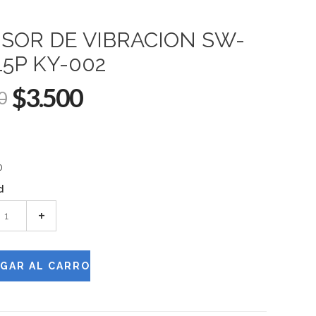
SOR DE VIBRACION SW-
15P KY-002
$3.500
0
0
d
+