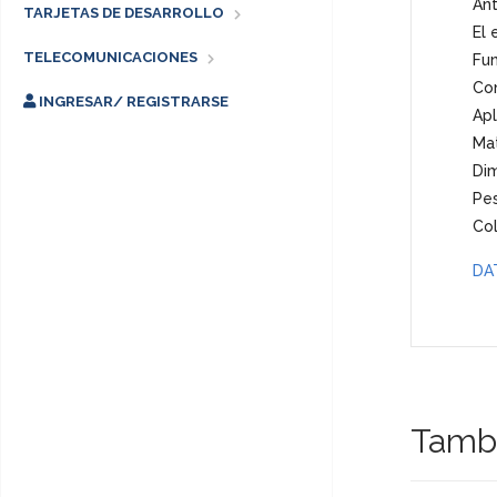
Ant
TARJETAS DE DESARROLLO
El 
TELECOMUNICACIONES
Fun
Con
INGRESAR/ REGISTRARSE
Apl
Mat
Di
Pe
Col
DA
Tambi