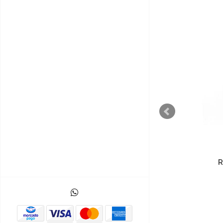
OFERTA
TECLADO MATRICIAL
R
TOUCH TTP226 8 CANALES
$4.000
$5.000