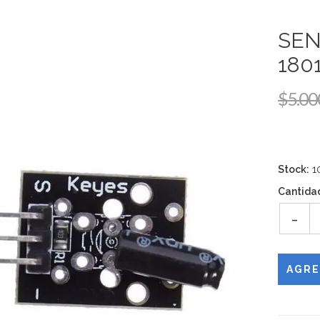
SEN
180
$5.00
Stock:
1
Cantida
-