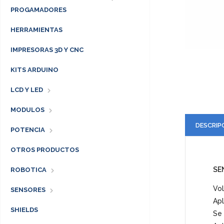
PROGAMADORES
HERRAMIENTAS
IMPRESORAS 3D Y CNC
KITS ARDUINO
LCD Y LED
MODULOS
DESCRIP
POTENCIA
OTROS PRODUCTOS
SE
ROBOTICA
Vol
SENSORES
Apl
SHIELDS
Se 